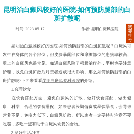
昆明治白癜风较好的医院-如何预防腿部的白
斑扩散呢
我
时间: 2023-05-17
作者: 昆明白癜风医院
要
挂
号
昆明
治白癜风
较好的医院-如何预防腿部的
白斑扩散
呢？白癜风可
发生在身体的各个部位，但皮肤暴露部位和摩擦部位的患病率较高。
腿上的白癜风也很常见。如遇白癜风除了积极治疗外，平时也要注意
护理，以免白斑扩散后对患者造成很大影响。那么如何预防腿部的白
斑扩散呢?下面来看看
昆明白癜风专科医院
的介绍。
1.合理饮食
在饮食搭配方面，避免白癜风的扩散，做好饮食搭配，做出健
康、科学、合理的饮食搭配。如果患者长期偏食或暴饮暴食，会导致
营养不足，免疫力低下，
白癜风扩散
。所以患者一定要特别注意不要
吃嘴，多吃一些有助于白癜风恢复的食物。
2.良好生活习惯