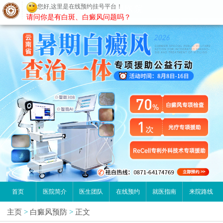
您好,这里是在线预约挂号平台！
昆明白癜风医院
请问你是有白斑、白癜风问题吗？
首页
医院简介
医生团队
在线预约
就医指南
来院路线
主页
>
白癜风预防
>
正文