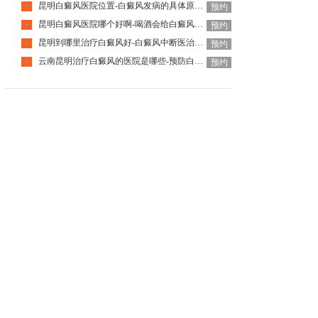
昆明白癜风医院位置-白癜风发病的具体原因是什么
·
预约
昆明白癜风医院哪个好啊-喝酒会给白癜风患者带来哪些影响呢
·
预约
昆明到哪里治疗白癜风好-白癜风中断医治后会有什么后果
·
预约
云南昆明治疗白癜风的医院是哪些-预防白癜风扩散的方法有哪些
·
预约