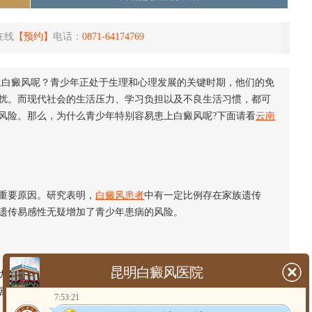
在线
【预约】
电话：
0871-64174769
白癜风呢？青少年正处于生理和心理发展的关键时期，他们的免
扰。而现代社会的生活压力、学习负担以及不良生活习惯，都可
风险。那么，为什么青少年特别容易患上白癜风呢?下面请看
云南
重要原因。研究表明，
白癜风患者
中有一定比例存在家族遗传
遗传易感性无疑增加了青少年患病的风险。
昆明白癜风医院
。长期的精神压力和紧张情绪被认为是触发白癜风的重要外部
剧皮肤的损伤，为白癜风的发生创造条件。
7:53:21