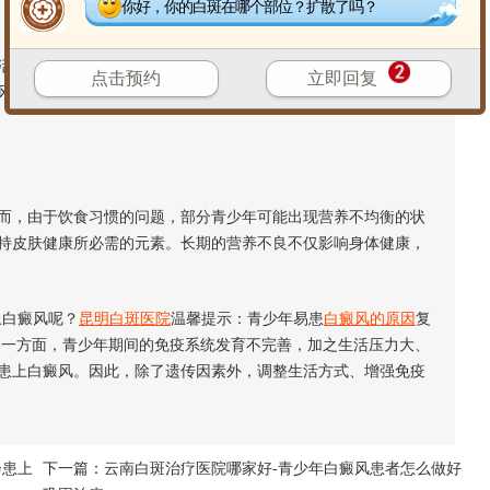
你好，你的白斑在哪个部位？扩散了吗？
习惯，如不规律的饮食、过度熬夜、缺乏运动等，都可能影响
点击预约
立即回复
风险。此外，某些化学物质，如化妆品中的有害成分，也可能导
，由于饮食习惯的问题，部分青少年可能出现营养不均衡的状
持皮肤健康所必需的元素。长期的营养不良不仅影响身体健康，
白癜风呢？
昆明白斑医院
温馨提示：青少年易患
白癜风的原因
复
另一方面，青少年期间的免疫系统发育不完善，加之生活压力大、
患上白癜风。因此，除了遗传因素外，调整生活方式、增强免疫
会患上
下一篇：
云南白斑治疗医院哪家好-青少年白癜风患者怎么做好