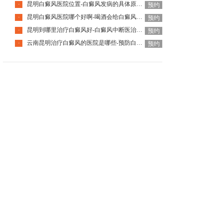
昆明白癜风医院位置-白癜风发病的具体原因是什么
·
预约
昆明白癜风医院哪个好啊-喝酒会给白癜风患者带来哪些影响呢
·
预约
昆明到哪里治疗白癜风好-白癜风中断医治后会有什么后果
·
预约
云南昆明治疗白癜风的医院是哪些-预防白癜风扩散的方法有哪些
·
预约