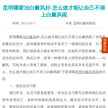
昆明哪家治白癜风好-怎么做才能让自己不得
上白癜风呢
时间: 2023-10-17
作者: 昆明白癜风医院
昆明哪家
治白癜风
好-怎么做才能让自己不得上白癜风呢？在喧嚣
我
要
纷繁的生活中，保持健康有时候似乎成为了一项艰巨的任务。为了预
挂
号
防各种疾病，我们或多或少都会有所行动，比如吃丰富的食物、保持
适当的运动等。除此之外，还有一种被许多人担忧的皮肤疾病——白
癜风。它给许多人带来了困扰，但防止其发生其实并非无迹可寻。那
么，怎么做才能让自己不得上白癜风呢?下面请看
昆明白癜风医院
的介
绍。
一、优化生活习惯
我们常说，生活习惯是硬通货，优化生活习惯可以帮助我们从内
而外改变自己，保持对疾病的高度抵抗力。建议在日常生活中，首
先，要保持良好的饮食习惯，如食物搭配要合理，避免食用过多的辛