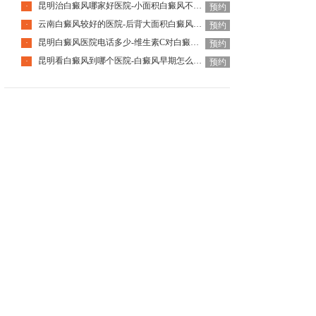
昆明治白癜风哪家好医院-小面积白癜风不治疗会扩大吗
·
预约
云南白癜风较好的医院-后背大面积白癜风能复色吗
·
预约
昆明白癜风医院电话多少-维生素C对白癜风有害吗
·
预约
昆明看白癜风到哪个医院-白癜风早期怎么治疗效果好
·
预约