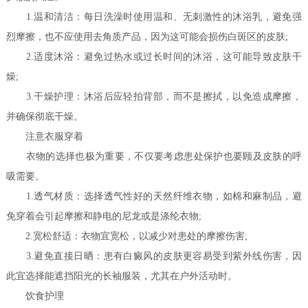
1.温和清洁：每日洗澡时使用温和、无刺激性的沐浴乳，避免强
烈摩擦，也不应使用去角质产品，因为这可能会损伤白斑区的皮肤;
2.适度沐浴：避免过热水或过长时间的沐浴，这可能导致皮肤干
燥;
3.干燥护理：沐浴后应轻拍背部，而不是擦拭，以免造成摩擦，
并确保彻底干燥。
注意衣服穿着
衣物的选择也极为重要，不仅要考虑患处保护也要顾及皮肤的呼
吸需要。
1.透气材质：选择透气性好的天然纤维衣物，如棉和麻制品，避
免穿着会引起摩擦和静电的尼龙或是涤纶衣物;
2.宽松舒适：衣物宜宽松，以减少对患处的摩擦伤害;
3.避免直接日晒：患有白癜风的皮肤更容易受到紫外线伤害，因
此宜选择能遮挡阳光的长袖服装，尤其在户外活动时。
饮食护理