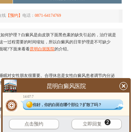
在线
【预约】
电话：
0871-64174769
该如何护理？白癜风是由皮肤下面黑色素的缺失引起的，治疗就是
这一过程需要的时间缩短，所以白癜风的日常护理是不可缺少
面呢?下面来看看
昆明白斑医院
的介绍。
眠对女性朋友很重要。合理休息是女性白癜风患者调节内分泌
恢复内分泌紊乱，治疗白癜风比较有用。
昆明白癜风医院
14:07:7
你好，你的白斑在哪个部位？扩散了吗？
。要合理饮食，合理饮食。饮食方面要清淡，多吃谷类、水
维生素c会破坏黑色素的生成，更不利于
白癜风的治疗
。
点击预约
立即回复