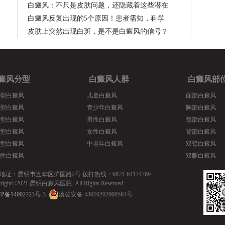
白癜风：不只是皮肤问题，还隐藏着这些潜在
白癜风反复出现的5个原因！患者需知，科学
皮肤上突然出现白斑，是不是白癜风的信号？
癜风分型
白癜风人群
白癜风部
型白癜风
儿童白癜风
面部白癜风
型白癜风
青少年白癜风
胸部白癜风
型白癜风
男性白癜风
颈部白癜风
型白癜风
女性白癜风
背部白癜风
型白癜风
中老年白癜风
双臂白癜风
性白癜风
双腿白癜风
地址：昆明市五华区护国路2号 拨打热线：0871-64174769
yright©2021 昆明白癜风医院. All Rights Reserved
P备14002723号-3
滇公安备 53010202000563号