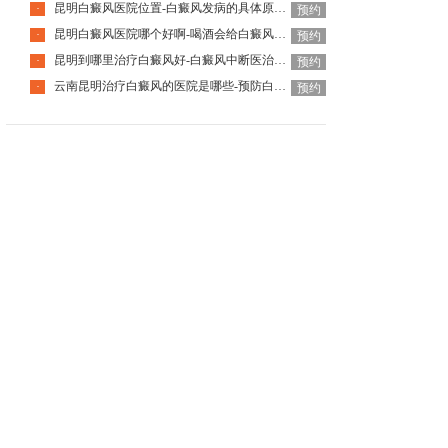
昆明白癜风医院位置-白癜风发病的具体原因是什么
·
预约
昆明白癜风医院哪个好啊-喝酒会给白癜风患者带来哪些影响呢
·
预约
昆明到哪里治疗白癜风好-白癜风中断医治后会有什么后果
·
预约
云南昆明治疗白癜风的医院是哪些-预防白癜风扩散的方法有哪些
·
预约