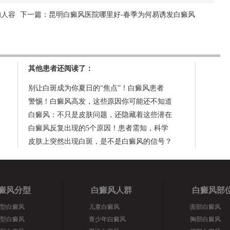
的人容
下一篇：
昆明白癜风医院哪里好-春季为何易诱发白癜风
其他患者还阅读了：
别让白斑成为你夏日的“焦点”！白癜风患者
警惕！白癜风高发，这些原因你可能还不知道
白癜风：不只是皮肤问题，还隐藏着这些潜在
白癜风反复出现的5个原因！患者需知，科学
皮肤上突然出现白斑，是不是白癜风的信号？
癜风分型
白癜风人群
白癜风部
型白癜风
儿童白癜风
面部白癜风
型白癜风
青少年白癜风
胸部白癜风