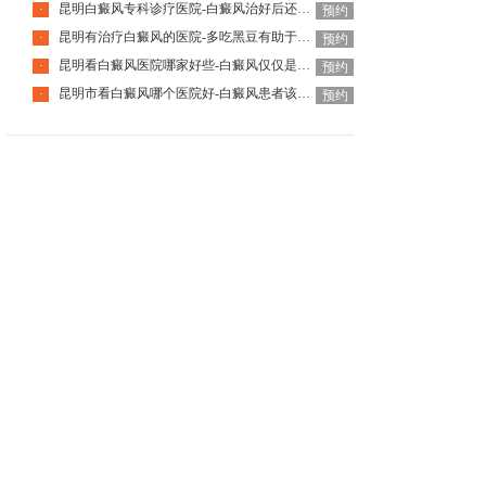
昆明白癜风专科诊疗医院-白癜风治好后还会再次复发吗
·
预约
昆明有治疗白癜风的医院-多吃黑豆有助于白癜风恢复吗
·
预约
昆明看白癜风医院哪家好些-白癜风仅仅是皮肤问题吗
·
预约
昆明市看白癜风哪个医院好-白癜风患者该如何调整饮食
·
预约