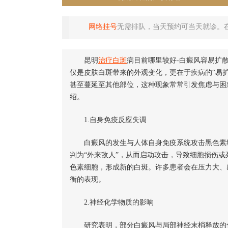
网络挂号
无需排队，当天预约可当天就诊。
昆明
治疗白斑
病目前哪里较好-白癜风容易扩
仅是皮肤白斑带来的外观变化，更在于疾病的“易
甚至蔓延至其他部位，这种现象常常引发焦虑与困
绍。
1.自身免疫反应失调
白癜风的发生与人体自身免疫系统攻击黑色素细
判为“外来敌人”，从而启动攻击，导致细胞损伤
色素细胞，形成新的白斑。许多患者会在压力大、
衡的表现。
2.神经化学物质的影响
研究表明，部分白癜风与局部神经末梢释放的化