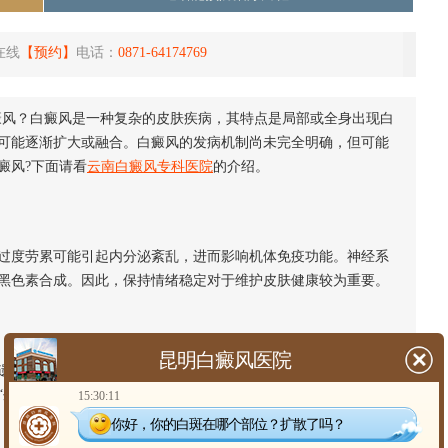
在线
【预约】
电话：
0871-64174769
风？白癜风是一种复杂的皮肤疾病，其特点是局部或全身出现白
可能逐渐扩大或融合。白癜风的发病机制尚未完全明确，但可能
癜风?下面请看
云南白癜风专科医院
的介绍。
度劳累可能引起内分泌紊乱，进而影响机体免疫功能。神经系
黑色素合成。因此，保持情绪稳定对于维护皮肤健康较为重要。
昆明白癜风医院
传。自身免疫系统异常攻击黑色素细胞是发病的关键环节。当
“外来物”进行排斥，从而导致皮肤色素脱失。
15:30:11
你好，你的白斑在哪个部位？扩散了吗？