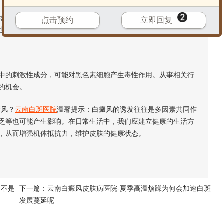
理损伤，可能诱发同形反应，导致受损部位出现白斑。日常中
点击预约
立即回复
少物理刺激对黑色素细胞的损害。
的刺激性成分，可能对黑色素细胞产生毒性作用。从事相关行
的机会。
癜风？
云南白斑医院
温馨提示：白癜风的诱发往往是多因素共同作
乏等也可能产生影响。在日常生活中，我们应建立健康的生活方
，从而增强机体抵抗力，维护皮肤的健康状态。
是不是
下一篇：
云南白癜风皮肤病医院-夏季高温烦躁为何会加速白斑
发展蔓延呢