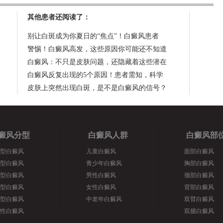
其他患者还阅读了：
别让白斑成为你夏日的“焦点”！白癜风患者
警惕！白癜风高发，这些原因你可能还不知道
白癜风：不只是皮肤问题，还隐藏着这些潜在
白癜风反复出现的5个原因！患者需知，科学
皮肤上突然出现白斑，是不是白癜风的信号？
癜风分型
白癜风人群
白癜风部
型白癜风
儿童白癜风
面部白癜风
型白癜风
青少年白癜风
胸部白癜风
型白癜风
男性白癜风
颈部白癜风
型白癜风
女性白癜风
背部白癜风
型白癜风
中老年白癜风
双臂白癜风
性白癜风
双腿白癜风