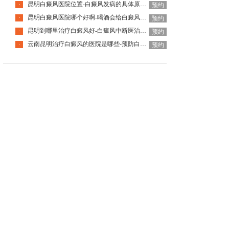
昆明白癜风医院位置-白癜风发病的具体原因是什么
·
预约
昆明白癜风医院哪个好啊-喝酒会给白癜风患者带来哪些影响呢
·
预约
昆明到哪里治疗白癜风好-白癜风中断医治后会有什么后果
·
预约
云南昆明治疗白癜风的医院是哪些-预防白癜风扩散的方法有哪些
·
预约