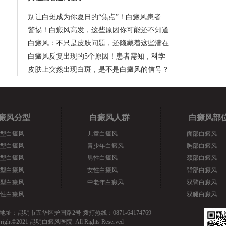
别让白斑成为你夏日的“焦点”！白癜风患者
警惕！白癜风高发，这些原因你可能还不知道
白癜风：不只是皮肤问题，还隐藏着这些潜在
白癜风反复出现的5个原因！患者需知，科学
皮肤上突然出现白斑，是不是白癜风的信号？
癜风分型
白癜风人群
白癜风部
型白癜风
儿童白癜风
面部白癜风
型白癜风
青少年白癜风
胸部白癜风
型白癜风
男性白癜风
颈部白癜风
型白癜风
女性白癜风
背部白癜风
型白癜风
中老年白癜风
双臂白癜风
性白癜风
双腿白癜风
地址：昆明市五华区护国路2号 拨打热线：0871-64174769
yright©2021 昆明白癜风医院. All Rights Reserved