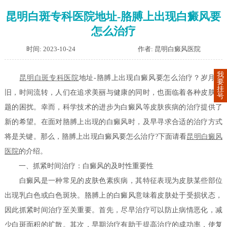
昆明白斑专科医院地址-胳膊上出现白癜风要
怎么治疗
时间: 2023-10-24
作者: 昆明白癜风医院
我
昆明白斑专科医院
地址-胳膊上出现白癜风要怎么治疗？岁月依
要
挂
旧，时间流转，人们在追求美丽与健康的同时，也面临着各种皮肤问
号
题的困扰。幸而，科学技术的进步为白癜风等皮肤疾病的治疗提供了
新的希望。在面对胳膊上出现的白癜风时，及早寻求合适的治疗方式
将是关键。那么，胳膊上出现白癜风要怎么治疗?下面请看
昆明白癜风
医院
的介绍。
一、抓紧时间治疗：白癜风的及时性重要性
白癜风是一种常见的皮肤色素疾病，其特征表现为皮肤某些部位
出现乳白色或白色斑块。胳膊上的白癜风意味着皮肤处于受损状态，
因此抓紧时间治疗至关重要。首先，尽早治疗可以防止病情恶化，减
少白斑面积的扩散。其次，早期治疗有助于提高治疗的成功率，使复