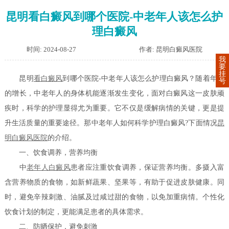
昆明看白癜风到哪个医院-中老年人该怎么护
理白癜风
时间: 2024-08-27
作者: 昆明白癜风医院
我
要
挂
昆明
看白癜风
到哪个医院-中老年人该怎么护理白癜风？随着年岁
号
的增长，中老年人的身体机能逐渐发生变化，面对白癜风这一皮肤顽
疾时，科学的护理显得尤为重要。它不仅是缓解病情的关键，更是提
升生活质量的重要途径。那中老年人如何科学护理白癜风?下面情况
昆
明白癜风医院
的介绍。
一、饮食调养，营养均衡
中
老年人白癜风
患者应注重饮食调养，保证营养均衡。多摄入富
含营养物质的食物，如新鲜蔬果、坚果等，有助于促进皮肤健康。同
时，避免辛辣刺激、油腻及过咸过甜的食物，以免加重病情。个性化
饮食计划的制定，更能满足患者的具体需求。
二、防晒保护，避免刺激