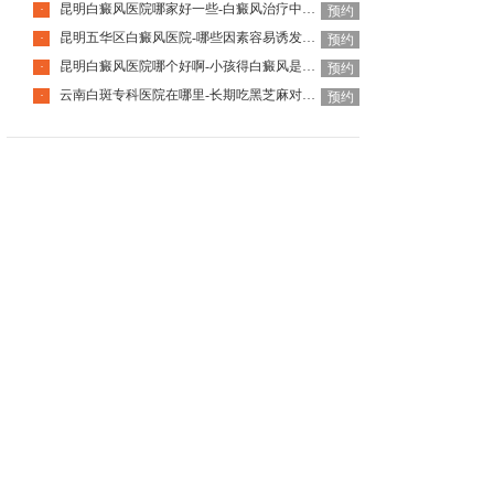
昆明白癜风医院哪家好一些-白癜风治疗中需要避免什么
·
预约
昆明五华区白癜风医院-哪些因素容易诱发白癜风
·
预约
昆明白癜风医院哪个好啊-小孩得白癜风是不是因为挑食呢
·
预约
云南白斑专科医院在哪里-长期吃黑芝麻对白癜风恢复有帮助吗
·
预约