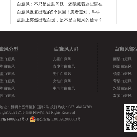
白癜风：不只是皮肤问题，还隐藏着这些潜在
白癜风反复出现的5个原因！患者需知，科学
皮肤上突然出现白斑，是不是白癜风的信号？
癜风分型
白癜风人群
白癜风部
型白癜风
儿童白癜风
面部白癜风
型白癜风
青少年白癜风
胸部白癜风
型白癜风
男性白癜风
颈部白癜风
型白癜风
女性白癜风
背部白癜风
型白癜风
中老年白癜风
双臂白癜风
性白癜风
双腿白癜风
地址：昆明市五华区护国路2号 拨打热线：0871-64174769
yright©2021 昆明白癜风医院. All Rights Reserved
P备14002723号-3
滇公安备 53010202000563号