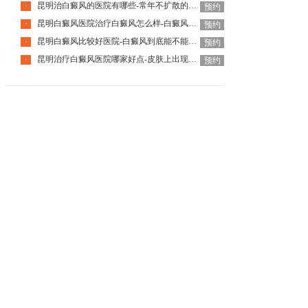
昆明治白癜风的医院有哪些-常年不扩散的白斑是白癜风吗
·
预约
昆明白癜风医院治疗白癜风怎么样-白癜风治疗不见效是怎么回事
·
预约
昆明白癜风比较好医院-白癜风到底能不能治好呢
·
预约
昆明治疗白癜风医院哪家好点-皮肤上出现白斑一定是白癜风吗
·
预约