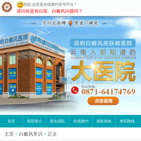
您好,这里是在线预约挂号平台！
昆明白癜风医院
请问你是有白斑、白癜风问题吗？
首页
医院简介
医生团队
在线预约
就医指南
来院路线
主页
>
白癜风常识
>
正文