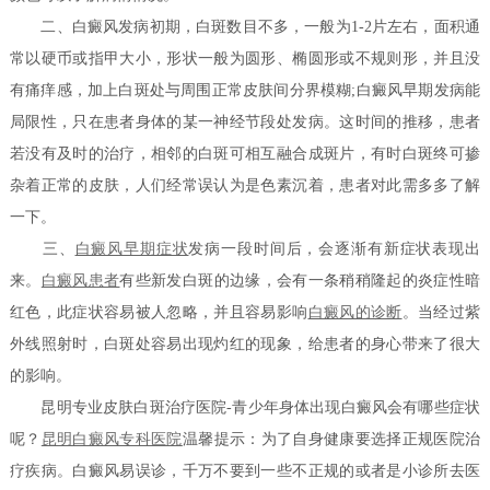
二、白癜风发病初期，白斑数目不多，一般为1-2片左右，面积通
常以硬币或指甲大小，形状一般为圆形、椭圆形或不规则形，并且没
有痛痒感，加上白斑处与周围正常皮肤间分界模糊;白癜风早期发病能
局限性，只在患者身体的某一神经节段处发病。这时间的推移，患者
若没有及时的治疗，相邻的白斑可相互融合成斑片，有时白斑终可掺
杂着正常的皮肤，人们经常误认为是色素沉着，患者对此需多多了解
一下。
三、
白癜风早期症状
发病一段时间后，会逐渐有新症状表现出
来。
白癜风患者
有些新发白斑的边缘，会有一条稍稍隆起的炎症性暗
红色，此症状容易被人忽略，并且容易影响
白癜风的诊断
。当经过紫
外线照射时，白斑处容易出现灼红的现象，给患者的身心带来了很大
的影响。
昆明专业皮肤白斑治疗医院-青少年身体出现白癜风会有哪些症状
呢？
昆明白癜风专科医院
温馨提示：为了自身健康要选择正规医院治
疗疾病。白癜风易误诊，千万不要到一些不正规的或者是小诊所去医