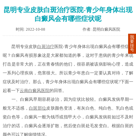
昆明专业皮肤白斑治疗医院-青少年身体出现
白癜风会有哪些症状呢
时间: 2022-10-08
作者: 昆明白癜风医院
我
要
挂
昆明专业皮肤
白斑治疗
医院-青少年身体出现白癜风会有哪些症状
号
呢？白癜风有损形象这是大家都知道的事，这对于患病的青少年来说
打击是非常大的，正在青春情的他们，很容易被该病影响心理，造成
一系列心理疾病，危害很大。所以青少年患白一定要认真对待，了解
症状及时治疗。那么，青少年身体出现白癜风会有哪些症状呢?下面一
起看一下
云南白癜风医院
的回答。
一、白癜风早期容易诊治，因为症状比较轻。白癜风发病早期一
般无不适感，
白斑部位
皮肤颜色变淡，有灰白色、纯白色、乳白色或
瓷白色等，白癜风一般为钱币或指甲大小，白癜风发病前如过不及时
治疗的话，白癜风会逐渐扩散，然后使白斑处毛发变白。根据白斑的
颜色可以了解病情情况。