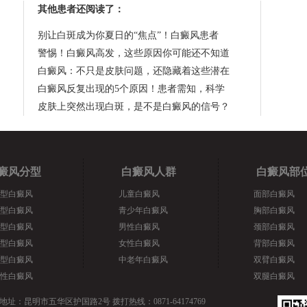
其他患者还阅读了：
别让白斑成为你夏日的“焦点”！白癜风患者
警惕！白癜风高发，这些原因你可能还不知道
白癜风：不只是皮肤问题，还隐藏着这些潜在
白癜风反复出现的5个原因！患者需知，科学
皮肤上突然出现白斑，是不是白癜风的信号？
癜风分型
白癜风人群
白癜风部
型白癜风
儿童白癜风
面部白癜风
型白癜风
青少年白癜风
胸部白癜风
型白癜风
男性白癜风
颈部白癜风
型白癜风
女性白癜风
背部白癜风
型白癜风
中老年白癜风
双臂白癜风
性白癜风
双腿白癜风
地址：昆明市五华区护国路2号 拨打热线：0871-64174769