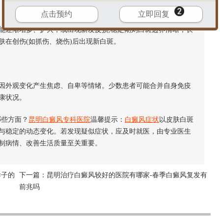
点击预约
立即回复
逐渐增多、扩大，或出现新发皮损;稳定期则白斑边界清晰，长
肤在创伤(如抓伤、烧伤)后出现新白斑。
外观变化产生焦虑、自卑等情绪。少数患者可能合并自身免疫
康状况。
些方面？
昆明白癜风专科医院
温馨提示：
白癜风症状
以皮肤白斑
与稳定的动态变化。若发现疑似症状，应及时就医，由专业医生
制病情、改善生活质量至关重要。
样子的
下一篇：
昆明治疗白癜风较好的医院有哪家-春季白癜风复发有
前兆吗