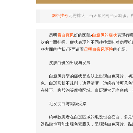
网络挂号
无需排队，当天预约可当天就诊。
昆明
看白癜风
好的医院-
白癜风的症状
表现有
状的全面把握。症状表现的不同往往意味着病理机
些方面的症状?下面请看
昆明白癜风医院
的介绍。
皮肤白斑的出现与发展
白癜风典型的症状是皮肤上出现白色斑片，初期
色。白斑形状不规则，边界清晰，边缘有时可见色
在腋下、腹股沟等摩擦区域。白斑通常无痛痒感，
毛发变白与黏膜受累
约半数患者在白斑区域的毛发也会变白，多见于
器黏膜也可能出现色素脱失，呈现淡白色斑片。黏