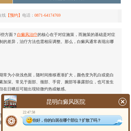
在线
【预约】
电话：
0871-64174769
哪些方面？
白癜风治疗
的核心在于对症施策，而施策的基础是对症
制的差异，治疗方法也需相应调整。那么，白癜风通常表现出哪
常为小块浅色斑，随时间推移逐渐扩大，颜色变为乳白或瓷白
素加深。常见于面部、颈部、手背、腕部等暴露部位，也可发生
但在日晒后可能出现轻微灼热或敏感。
昆明白癜风医院
22:47:58
头皮、眉毛、睫毛等部位。部分患者的口唇、口腔黏膜、生殖
你好，你的白斑在哪个部位？扩散了吗？
膜型白癜风有时易被忽视，需仔细检查。