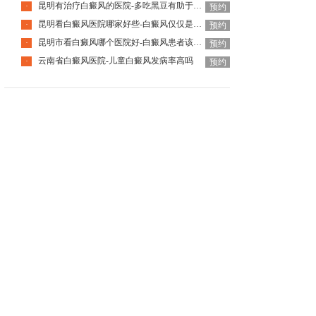
昆明有治疗白癜风的医院-多吃黑豆有助于白癜风恢复吗
·
预约
昆明看白癜风医院哪家好些-白癜风仅仅是皮肤问题吗
·
预约
昆明市看白癜风哪个医院好-白癜风患者该如何调整饮食
·
预约
云南省白癜风医院-儿童白癜风发病率高吗
·
预约