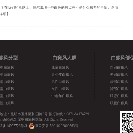
么？在我们的肌肤上，偶尔出现一些白色的斑点并不是什么稀奇的事情。然而，
详细
】
癜风分型
白癜风人群
白癜风部
型白癜风
儿童白癜风
面部白癜风
型白癜风
青少年白癜风
胸部白癜风
型白癜风
男性白癜风
颈部白癜风
型白癜风
女性白癜风
背部白癜风
型白癜风
中老年白癜风
双臂白癜风
性白癜风
双腿白癜风
地址：昆明市五华区护国路2号 拨打热线：0871-64174769
yright©2021 昆明白癜风医院. All Rights Reserved
P备14002723号-3
滇公安备 53010202000563号