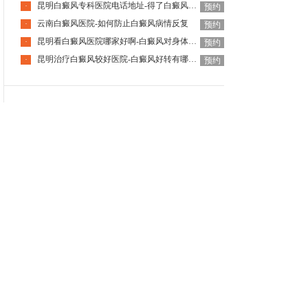
昆明白癜风专科医院电话地址-得了白癜风会有什么危险
·
预约
云南白癜风医院-如何防止白癜风病情反复
·
预约
昆明看白癜风医院哪家好啊-白癜风对身体的影响有哪些
·
预约
昆明治疗白癜风较好医院-白癜风好转有哪些迹象
·
预约