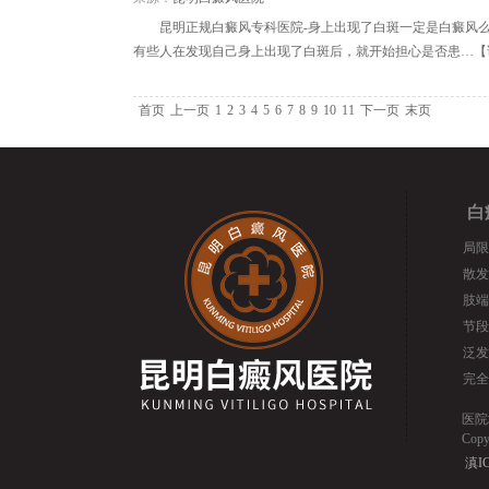
昆明正规白癜风专科医院-身上出现了白斑一定是白癜风
有些人在发现自己身上出现了白斑后，就开始担心是否患…【
首页
上一页
1
2
3
4
5
6
7
8
9
10
11
下一页
末页
白
局限
散发
肢端
节段
泛发
完全
医院
Cop
滇IC