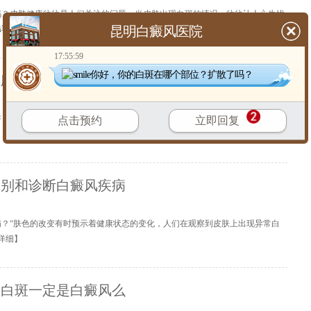
吗？皮肤健康往往是人们关注的问题，当皮肤出现白斑的情况，往往让人心生忧
昆明白癜风医院
详细
】
17:55:59
你好，你的白斑在哪个部位？扩散了吗？
风应该如何诊断比较好
好？​在皮肤异常疾病当中，有一种会让肌肤丢失原有色素，形成不规则白斑的慢
点击预约
立即回复
鉴别和诊断白癜风疾病
病？“肤色的改变有时预示着健康状态的变化，人们在观察到皮肤上出现异常白
详细
】
了白斑一定是白癜风么